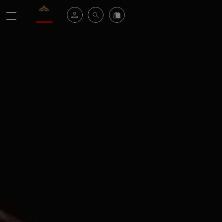
Valrhona - Imaginons le meilleur du chocolat
Espace client
Recherche
Commandez en ligne
menu