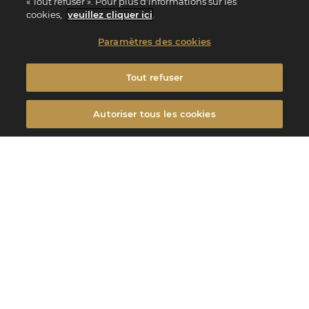
« Tout refuser ». Pour plus d'informations sur les
cookies,
veuillez cliquer ici
.
Paramètres des cookies
Tout refuser
Autoriser tous les cookies
L’amour est un thème fédérateur qui se célèbre à tout moment et vos clients y sont
sensibles.
Mettez en avant vos offres pour leur donner envie de célébrer tous ces beaux
moments dans votre restaurant.
Edito