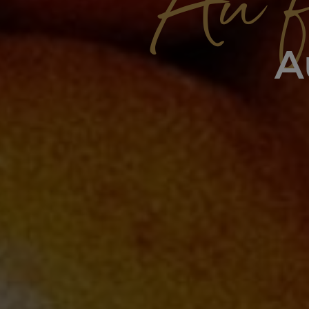
Au f
A