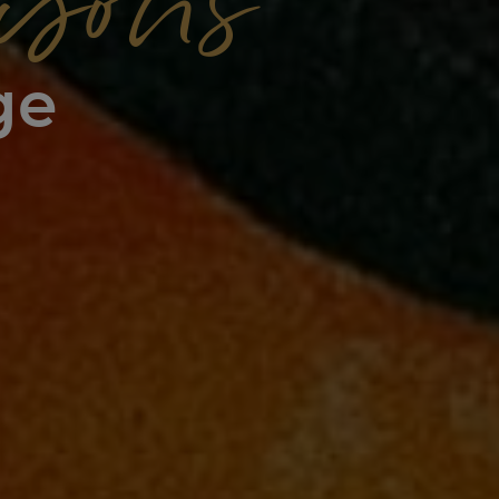
isons
ge