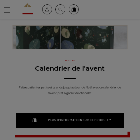
Valrhona - Imaginons le meilleur du chocolat
Espace client
Recherche
Commandez en ligne
menu
MOULES
Calendrier de l'avent
Faites patienter petits et grands jusqu'au jour de Noël avec ce calendrier de
l'avent prêt à garnir de chocolat.
PLUS D'INFORMATION SUR CE PRODUIT ?