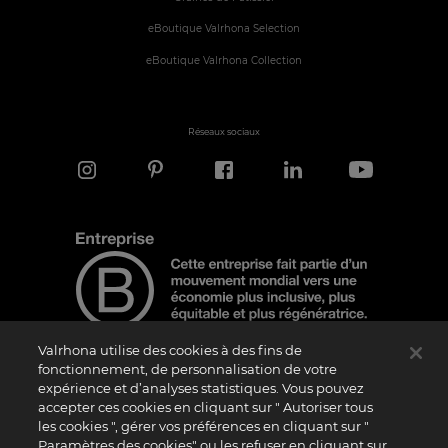
eBoutique Valrhona Selection
eBoutique Valrhona Collection
Réseaux sociaux
Valrhona utilise des cookies à des fins de
fonctionnement, de personnalisation de votre
expérience et d’analyses statistiques. Vous pouvez
Note d'information
accepter ces cookies en cliquant sur " Autoriser tous
Le logo “Certified B Corporation” est attribué par B Lab, une organisation privée à
les cookies ", gérer vos préférences en cliquant sur "
but non lucratif, aux entreprises qui, comme la nôtre, ont réalisé avec succès le B
Paramètres des cookies" ou les refuser en cliquant sur