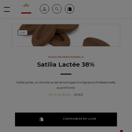
Valrhona - Imaginons le meilleur du chocolat
Espace client
Recherche
Commandez en ligne
menu
LAIT
SIGNATURE PROFESSIONNELLE
Satilia Lactée 38%
Satilla Lactée, un chocolat au lait de notre gamme Signature Professionnelle,
au profil rond.
NOTE MAJEURE
ROND
COMMANDER EN LIGNE