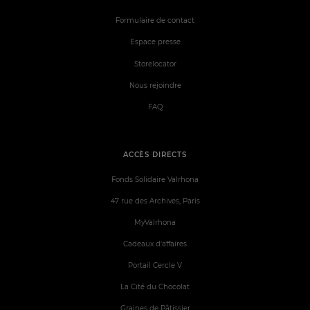
Formulaire de contact
Espace presse
Storelocator
Nous rejoindre
FAQ
ACCÈS DIRECTS
Fonds Solidaire Valrhona
47 rue des Archives, Paris
MyValrhona
Cadeaux d'affaires
Portail Cercle V
La Cité du Chocolat
Graines de Pâtissier