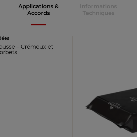
Applications &
Informations
Accords
Techniques
dées
ousse
–
Crémeux et
Sorbets