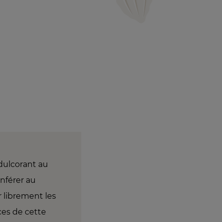
édulcorant au
nférer au
r librement les
ces de cette