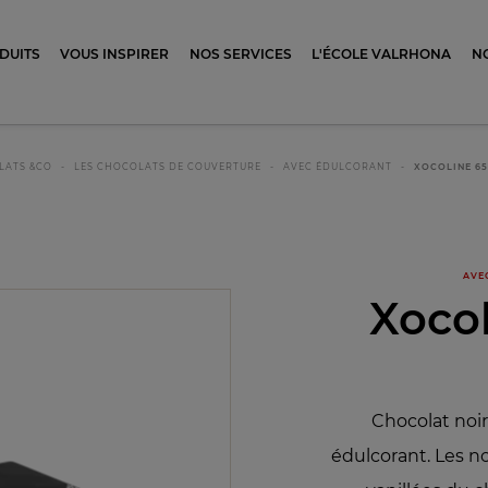
ocolat
DUITS
VOUS INSPIRER
NOS SERVICES
L'ÉCOLE VALRHONA
N
LATS &CO
LES CHOCOLATS DE COUVERTURE
AVEC ÉDULCORANT
XOCOLINE 6
AVE
Xoco
Chocolat noi
édulcorant. Les n