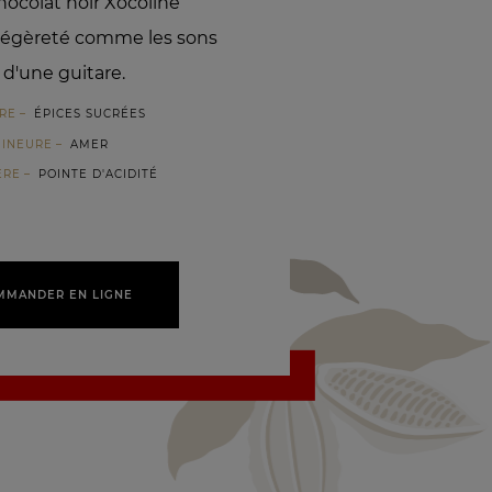
hocolat noir Xocoline
 légèreté comme les sons
 d'une guitare.
RE
ÉPICES SUCRÉES
MINEURE
AMER
ÈRE
POINTE D'ACIDITÉ
MMANDER EN LIGNE