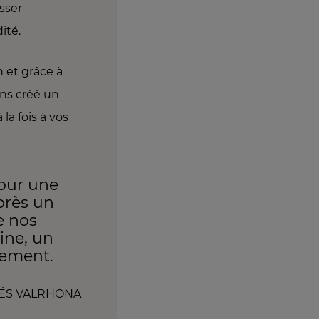
sser
ité.
n et grâce à
ons créé un
la fois à vos
pour une
près un
e nos
ine, un
pement.
LÉS VALRHONA