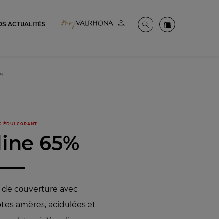
OS ACTUALITÉS
Espace client
Recherche
Commandez en
5%
C ÉDULCORANT
line 65%
r de couverture avec
otes amères, acidulées et