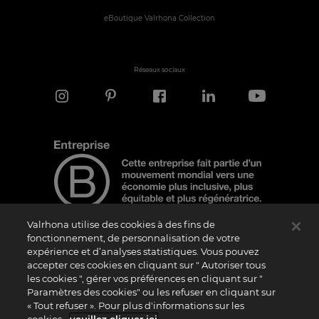
eBoutique Valrhona Collection
Réseaux sociaux
Valrhona utilise des cookies à des fins de
fonctionnement, de personnalisation de votre
expérience et d’analyses statistiques. Vous pouvez
Note d'information
accepter ces cookies en cliquant sur " Autoriser tous
les cookies ", gérer vos préférences en cliquant sur "
Le logo “Certified B Corporation” est attribué par B Lab, une organisation privée à
but non lucratif, aux entreprises qui, comme la nôtre, ont réalisé avec succès le B
Paramètres des cookies" ou les refuser en cliquant sur
Impact Assessment (“BIA”) et répondent aux exigences de B Lab en matière de
« Tout refuser ». Pour plus d'informations sur les
performance sociale et environnementale, de responsabilité et de transparence. Il
est précisé que B Lab n’est pas un organisme d’évaluation de la conformité au sens