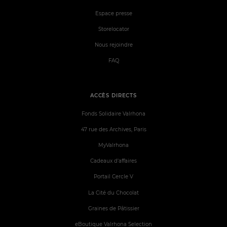
Espace presse
Storelocator
Nous rejoindre
FAQ
ACCÈS DIRECTS
Fonds Solidaire Valrhona
47 rue des Archives, Paris
MyValrhona
Cadeaux d'affaires
Portail Cercle V
La Cité du Chocolat
Graines de Pâtissier
eBoutique Valrhona Selection