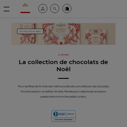
Valrhona - Imaginons le meilleur du chocolat
Espace client
Recherche
Commandez en ligne
menu
1% FOR THE PLANET
À OFFRIR
La collection de chocolats de
Noël
Pour les fêtes de fin d'année, Valrhona dévoile une collection de chocolats
fins d'exception, en édition limitée. Pensée pour séduire les amateurs
passionnés comme les palais curieux.
1% for the planet