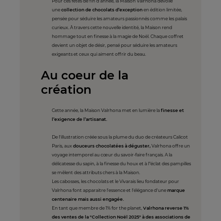
Pour ces fêtes de fin d’année, la Maison Valrhona dévoile
une
collection de chocolats d’exception
en édition limitée,
pensée pour séduire les amateurs passionnés comme les palais
curieux. À travers cette nouvelle identité, la Maison rend
hommage tout en finesse à la magie de Noël. Chaque coffret
devient un objet de désir, pensé pour séduire les amateurs
exigeants et ceux qui aiment offrir du beau.
Au coeur de la
création
Cette année, la Maison Valrhona met en lumière la
finesse et
l’exigence de l’artisanat.
De l'illustration créée sous la plume du duo de créateurs Calicot
Paris, aux
douceurs chocolatées à déguster,
Valrhona offre un
voyage intemporel au cœur du savoir-faire français. A la
délicatesse du sapin, à la finesse du houx et à l"éclat des pampilles
se mêlent des attributs chers à la Maison.
Les cabosses, les chocolats et le Vivarais lieu fondateur pour
Valrhona font apparaitre l'essence et l'élégance d'une
marque
centenaire mais aussi engagée.
En tant que membre de 1% for the planet,
Valrhona reverse 1%
des ventes de la "Collection Noël 2025" à des associations de