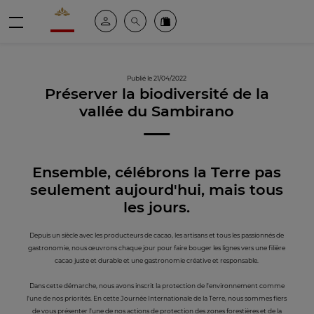
Valrhona - Imaginons le meilleur du chocolat
Espace client
Recherche
Commandez en ligne
menu
Publié le 21/04/2022
Préserver la biodiversité de la
vallée du Sambirano
Ensemble, célébrons la Terre pas
seulement aujourd'hui, mais tous
les jours.
Depuis un siècle avec les producteurs de cacao, les artisans et tous les passionnés de
gastronomie, nous œuvrons chaque jour pour faire bouger les lignes vers une filière
cacao juste et durable et une gastronomie créative et responsable.
Dans cette démarche, nous avons inscrit la protection de l'environnement comme
l'une de nos priorités. En cette Journée Internationale de la Terre, nous sommes fiers
de vous présenter l'une de nos actions de protection des zones forestières et de la