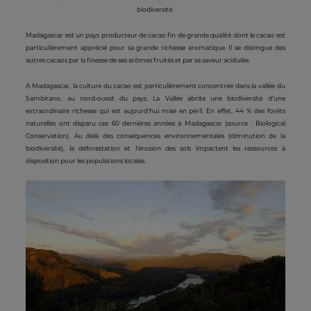
biodiversité.
Madagascar est un pays producteur de cacao fin de grande qualité dont le cacao est
particulièrement apprécié pour sa grande richesse aromatique. Il se distingue des
autres cacaos par la finesse de ses arômes fruités et par sa saveur acidulée.
A Madagascar, la culture du cacao est particulièrement concentrée dans la vallée du
Sambirano, au nord-ouest du pays. La Vallée abrite une biodiversité d’une
extraordinaire richesse qui est aujourd'hui mise en péril. En effet, 44 % des forêts
naturelles ont disparu ces 60 dernières années à Madagascar (source : Biological
Conservation). Au delà des conséquences environnementales (diminution de la
biodiversité), la déforestation et l'érosion des sols impactent les ressources à
disposition pour les populations locales.