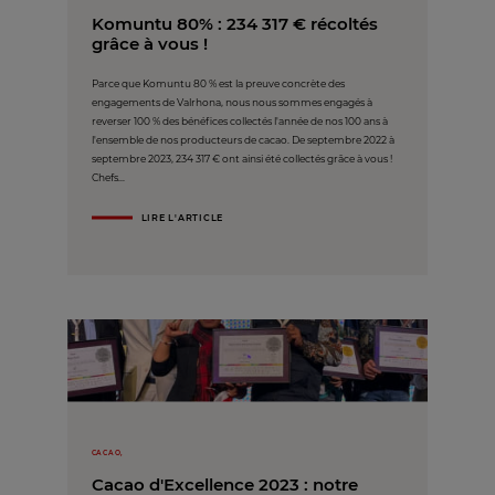
Komuntu 80% : 234 317 € récoltés
grâce à vous !
Parce que Komuntu 80 % est la preuve concrète des
engagements de Valrhona, nous nous sommes engagés à
reverser 100 % des bénéfices collectés l'année de nos 100 ans à
l'ensemble de nos producteurs de cacao.​ De septembre 2022 à
septembre 2023, 234 317 € ont ainsi été collectés grâce à vous !
Chefs...
LIRE L'ARTICLE
CACAO,
Cacao d'Excellence 2023 : notre