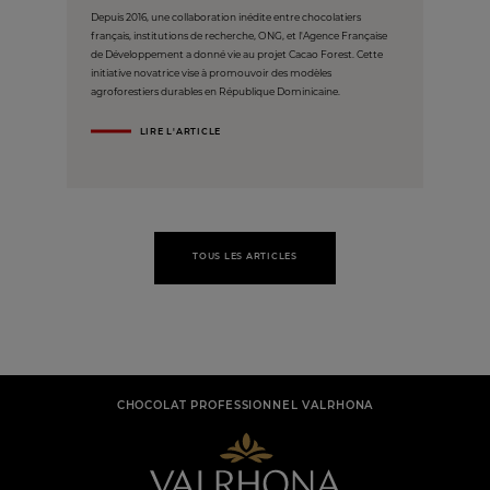
Depuis 2016, une collaboration inédite entre chocolatiers
français, institutions de recherche, ONG, et l'Agence Française
de Développement a donné vie au projet Cacao Forest. Cette
initiative novatrice vise à promouvoir des modèles
agroforestiers durables en République Dominicaine.
LIRE L'ARTICLE
TOUS LES ARTICLES
CHOCOLAT PROFESSIONNEL VALRHONA