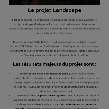
Le projet Landscape
Fort de ce constat, le Fonds Solidaire Valrhona s'est engagé depuis 2020 dans le
projet Landscape à Madagascar. Il a pour vocation d’assurer la résilience des
exploitations agricoles, de préserver la biodiversité et de lutter contre la déforestation
dans la vallée du fleuve Sambirano.
Ce projet mené par l’ONG Helvetas réunit différents acteurs de la filière cacao :
Valrhona, TFFC/Millot, Lindt et l’ONG Earthworm. Il implique une collaboration avec
les habitants de la vallée, paysans ou non, les autorités publiques locales et les acteurs
des filières agricoles : cacao et chocolat, épices, plantes à parfum…
Les résultats
majeurs du projet sont :
De réaliser une analyse des risques régionale,
via un inventaire de la
biodiveristé et la création d'une carte de gestion d’identification des risques et des
zones protégées du bassin du Sambirano. Cette carte indique les aires protégées
et les zones HVC/HCS (zones à haute valeur de conservation de la biodiversité et
de séquestration en carbone).
La mise en place d'un
dispositif de management local
pour gérer ces risques et
apporter des solutions concrètes. Ce nouvel organe qui permet de pérenniser les
activités dans la vallée s’appelle le
COGEBS (Comité de Gestion de Bassin
versant).
Il se réunit régulièrement afin de concevoir et coordonner la mise en