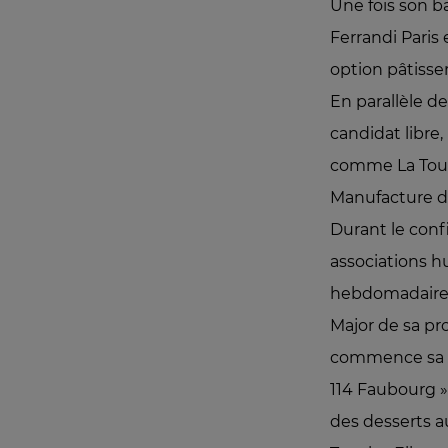
Une fois son ba
Ferrandi Paris
option pâtisser
En parallèle d
candidat libre
comme La Tour 
Manufacture de
Durant le conf
associations hu
hebdomadairem
Major de sa pr
commence sa car
114 Faubourg »
des desserts a