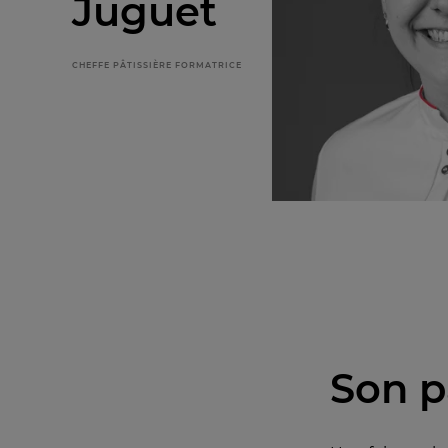
Juguet
CHEFFE PÂTISSIÈRE FORMATRICE
Son p