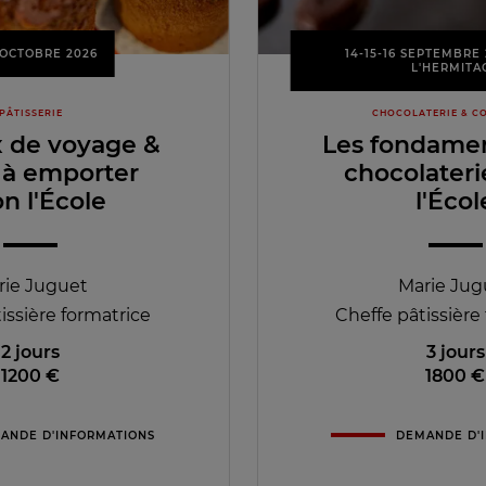
3 OCTOBRE 2026
14-15-16 SEPTEMBRE 
L'HERMITA
PÂTISSERIE
CHOCOLATERIE & CO
 de voyage &
Les fondame
 à emporter
chocolateri
on l'École
l'Écol
rie Juguet
Marie Jug
issière formatrice
Cheffe pâtissière
2 jours
3 jours
1200 €
1800 €
ANDE D'INFORMATIONS
DEMANDE D'