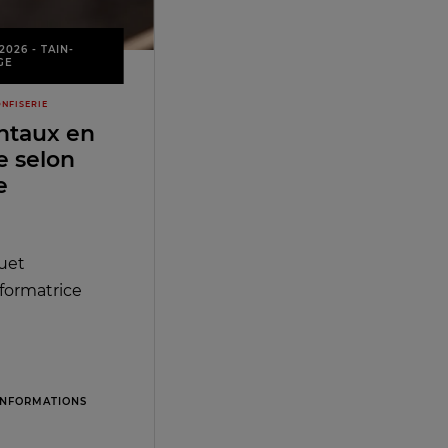
2026 - TAIN-
GE
NFISERIE
ntaux en
e selon
e
uet
 formatrice
INFORMATIONS