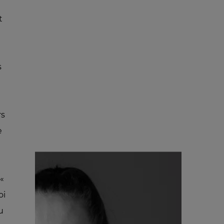
t
s
rs
e
 «
oi
u