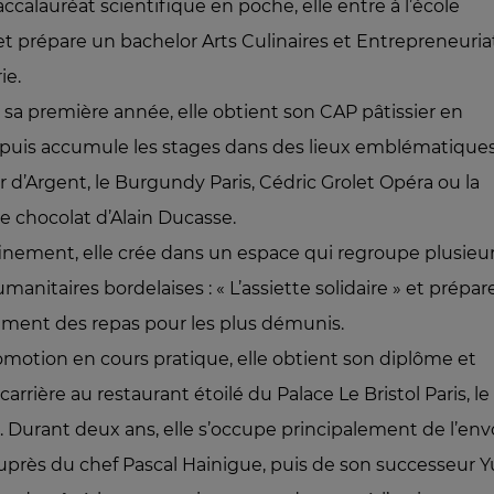
ccalauréat scientifique en poche, elle entre à l’école
 et prépare un bachelor Arts Culinaires et Entrepreneuria
ie.
e sa première année, elle obtient son CAP pâtissier en
, puis accumule les stages dans des lieux emblématique
d’Argent, le Burgundy Paris, Cédric Grolet Opéra ou la
 chocolat d’Alain Ducasse.
inement, elle crée dans un espace qui regroupe plusieu
manitaires bordelaises : « L’assiette solidaire » et prépar
ent des repas pour les plus démunis.
omotion en cours pratique, elle obtient son diplôme et
rière au restaurant étoilé du Palace Le Bristol Paris, le
. Durant deux ans, elle s’occupe principalement de l’env
uprès du chef Pascal Hainigue, puis de son successeur Y