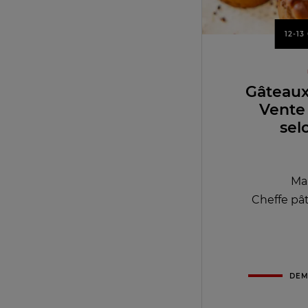
12-1
Gâteaux
Vente
sel
Ma
Cheffe pât
DEM