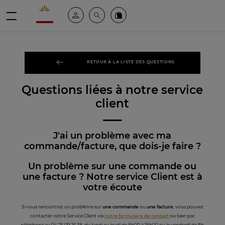
Valrhona - Imaginons le meilleur du chocolat
Espace client
Recherche
Commandez en ligne
menu
RETOUR À LA LISTE DES QUESTIONS
Questions liées à notre service
client
J'ai un problème avec ma
commande/facture, que dois-je faire ?
Un problème sur une commande ou
une facture ? Notre service Client est à
votre écoute
Si vous rencontrez un problème sur
une commande
ou
une facture
, vous pouvez
contacter notre Service Client via
notre formulaire de contact
ou bien par
téléphone au 04 75 09 26 38, du lundi au jeudi de 8h00 à 18h00 ou le vendredi de 8h