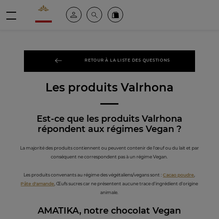
Valrhona - Imaginons le meilleur du chocolat
Espace client
Recherche
Commandez en ligne
menu
RETOUR À LA LISTE DES QUESTIONS
Les produits Valrhona
Est-ce que les produits Valrhona
répondent aux régimes Vegan ?
La majorité des produits contiennent ou peuvent contenir de l'œuf ou du lait et par
conséquent ne correspondent pas à un régime Vegan.
Les produits convenants au régime des végétaliens/vegans sont :
Cacao poudre
,
Pâte d'amande
, Œufs sucres car ne présentent aucune trace d'ingrédient d'origine
animale.
AMATIKA, notre chocolat Vegan