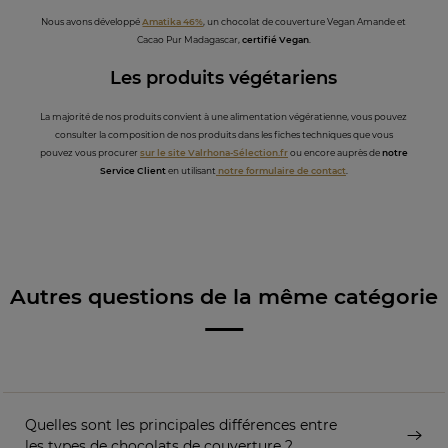
Nous avons développé
Amatika 46%
, un chocolat de couverture Vegan Amande et
Cacao Pur Madagascar,
certifié Vegan
.
Les produits végétariens
La majorité de nos produits convient à une alimentation végératienne, vous pouvez
consulter la composition de nos produits dans les fiches techniques que vous
pouvez vous procurer
sur le site Valrhona-Sélection.fr
ou encore auprès de
notre
Service Client
en utilisant
notre formulaire de contact
.
Autres questions de la même catégorie
Quelles sont les principales différences entre
les types de chocolats de couverture ?