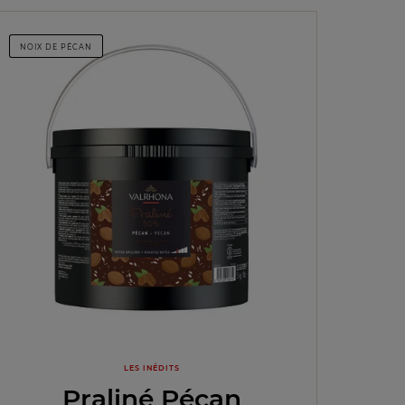
NOIX DE PÉCAN
LES INÉDITS
Praliné Pécan