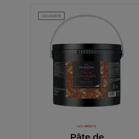
CACAHUÈTE
LES INÉDITS
Pâte de