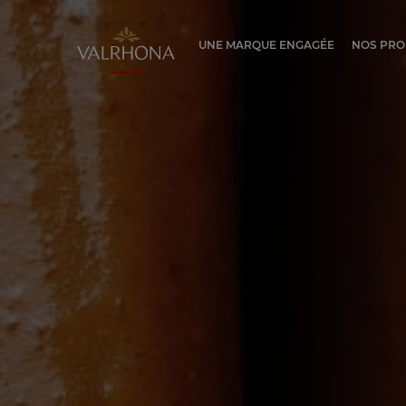
Valrhona - Imaginons le meilleur du ch
UNE MARQUE ENGAGÉE
NOS PRO