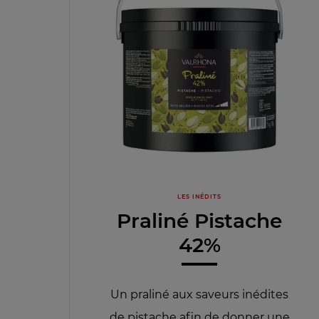
LES INÉDITS
Praliné Pistache
42%
Un praliné aux saveurs inédites
de pistache afin de donner une