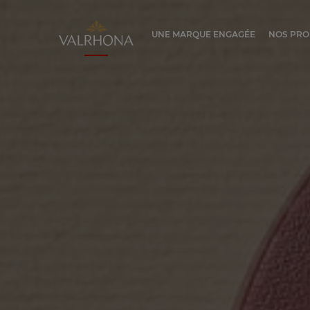
Valrhona - Imaginons le meilleur du ch
UNE MARQUE ENGAGÉE
NOS PRO