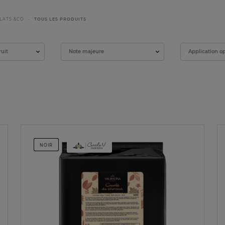
LATS &CO
TOUS LES PRODUITS
ruit
Note majeure
Application o
NOIR