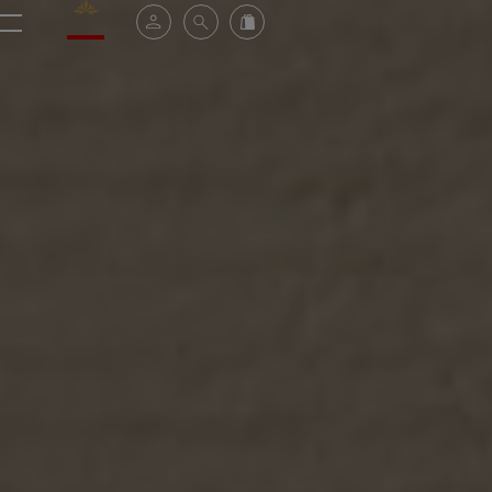
Valrhona - Imaginons le meilleur du chocolat
Espace client
Recherche
Commandez en ligne
menu