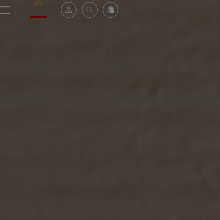
Valrhona - Imaginons le meilleur du chocolat
Espace client
Recherche
Commandez en ligne
menu