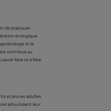
ion de pratiques
nération écologique.
agroécologie et le
daire contribue au
avoir-faire et à faire
nts et jeunes adultes
urel adoucissent leur