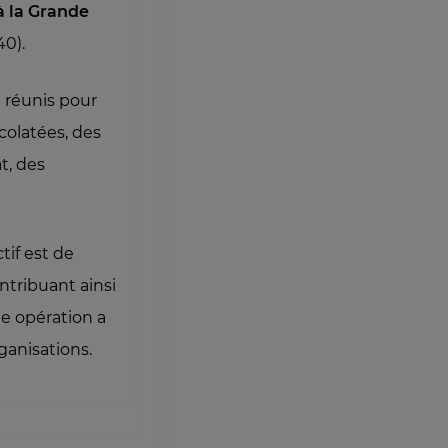
à la Grande
0).
 réunis pour
colatées, des
t, des
ctif est de
ontribuant ainsi
te opération a
ganisations.