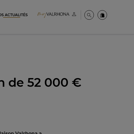
OS ACTUALITÉS
Espace client
Recherche
Commandez en
on de 52 000 €
Maison Valrhona a