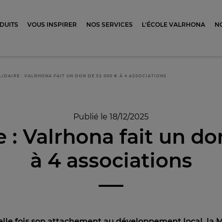
ocolat
DUITS
VOUS INSPIRER
NOS SERVICES
L'ÉCOLE VALRHONA
N
IDAIRE : VALRHONA FAIT UN DON DE 52 000 € À 4 ASSOCIATIONS
Publié le 18/12/2025
e : Valrhona fait un d
à 4 associations
lle fois son attachement au développement local,
la 