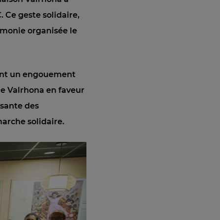
.
Ce geste solidaire,
rémonie organisée le
tant un engouement
de Valrhona en faveur
ssante des
arche solidaire.