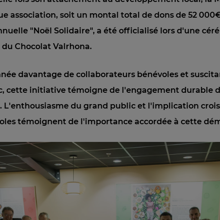
e association, soit un montal total de dons de 52 000€
nnuelle "Noël Solidaire", a été officialisé lors d'une cé
é du Chocolat Valrhona.
nnée davantage de collaborateurs bénévoles et susci
c, cette initiative témoigne de l'engagement durable 
es. L'enthousiasme du grand public et l'implication croi
oles témoignent de l'importance accordée à cette dém