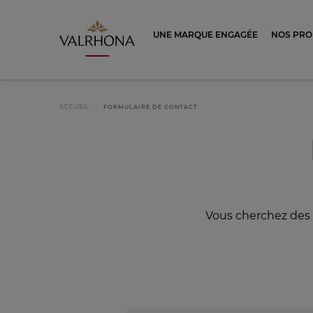
Valrhona - Imaginons le meilleur du ch
UNE MARQUE ENGAGÉE
NOS PRO
ACCUEIL
FORMULAIRE DE CONTACT
Vous cherchez des 