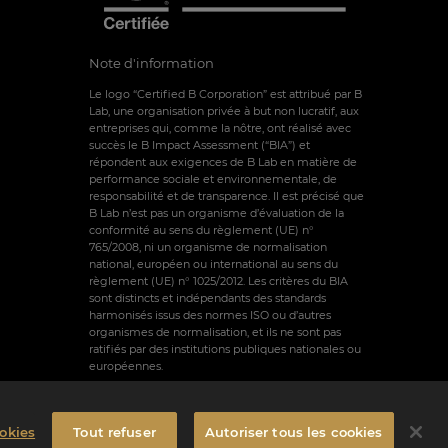
Note d'information
Le logo “Certified B Corporation” est attribué par B
Lab, une organisation privée à but non lucratif, aux
entreprises qui, comme la nôtre, ont réalisé avec
succès le B Impact Assessment (“BIA”) et
répondent aux exigences de B Lab en matière de
performance sociale et environnementale, de
responsabilité et de transparence. Il est précisé que
B Lab n’est pas un organisme d’évaluation de la
conformité au sens du règlement (UE) n°
765/2008, ni un organisme de normalisation
national, européen ou international au sens du
règlement (UE) n° 1025/2012. Les critères du BIA
sont distincts et indépendants des standards
harmonisés issus des normes ISO ou d’autres
organismes de normalisation, et ils ne sont pas
ratifiés par des institutions publiques nationales ou
européennes.
okies
Tout refuser
Autoriser tous les cookies
des Cookies
Conditions générales