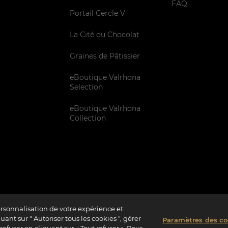
FAQ
Portail Cercle V
La Cité du Chocolat
Graines de Pâtissier
eBoutique Valrhona
Selection
eBoutique Valrhona
Collection
ersonnalisation de votre expérience et
ant sur " Autoriser tous les cookies ", gérer
Paramètres des co
rme à 72%
Vie Privée
Informations Légales
Politique Cookies
Paramètres 