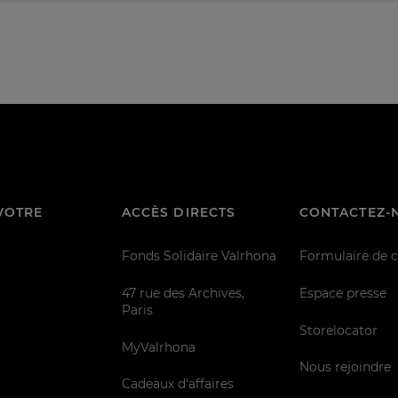
VOTRE
ACCÈS DIRECTS
CONTACTEZ-
Fonds Solidaire Valrhona
Formulaire de 
47 rue des Archives,
Espace presse
Paris
Storelocator
MyValrhona
Nous rejoindre
Cadeaux d'affaires