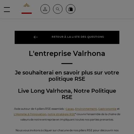
Valrhona - Imaginons le meilleur du chocolat
Espace client
Recherche
Commandez en ligne
menu
RETOUR À LA LISTE DES QUESTIONS
L'entreprise Valrhona
Je souhaiterai en savoir plus sur votre
politique RSE
Live Long Valrhona, Notre Politique
RSE
Axée autour de 4 piliers RSE essentiels :
Cacao
,
Environnement
,
Gastronomie
et
L'Homme & l'innovation
,
notre stratégie RSE
* couvre l'ensemble de la chaîne de
valeurs de notre entreprise en impliquant toutes nos parties prenantes.
Nous vous invitons à cliquer sur chacune de nos piliers RSE pour découvrir nos