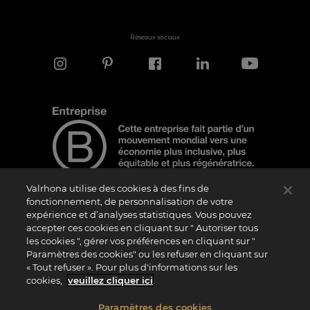
Réseaux sociaux
Valrhona utilise des cookies à des fins de
fonctionnement, de personnalisation de votre
expérience et d’analyses statistiques. Vous pouvez
Note d'information
accepter ces cookies en cliquant sur " Autoriser tous
Le logo “Certified B Corporation” est attribué par B Lab, une organisation privée à
les cookies ", gérer vos préférences en cliquant sur "
but non lucratif, aux entreprises qui, comme la nôtre, ont réalisé avec succès le B
Paramètres des cookies" ou les refuser en cliquant sur
Impact Assessment (“BIA”) et répondent aux exigences de B Lab en matière de
« Tout refuser ». Pour plus d'informations sur les
performance sociale et environnementale, de responsabilité et de transparence. Il
est précisé que B Lab n’est pas un organisme d’évaluation de la conformité au sens
cookies,
veuillez cliquer ici
.
du règlement (UE) n° 765/2008, ni un organisme de normalisation national,
européen ou international au sens du règlement (UE) n° 1025/2012. Les critères du
BIA sont distincts et indépendants des standards harmonisés issus des normes ISO
Paramètres des cookies