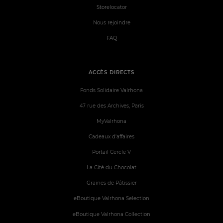
Storelocator
Nous rejoindre
FAQ
ACCÈS DIRECTS
Fonds Solidaire Valrhona
47 rue des Archives, Paris
MyValrhona
Cadeaux d'affaires
Portail Cercle V
La Cité du Chocolat
Graines de Pâtissier
eBoutique Valrhona Selection
eBoutique Valrhona Collection