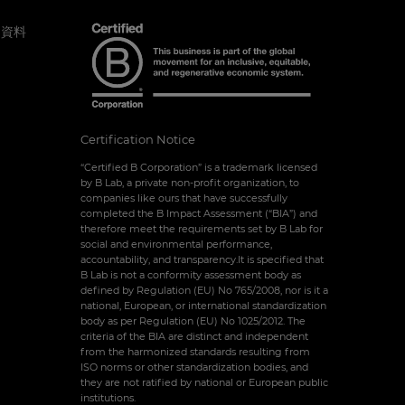
＆資料
Certification Notice
“Certified B Corporation” is a trademark licensed
by B Lab, a private non-profit organization, to
companies like ours that have successfully
completed the B Impact Assessment (“BIA”) and
therefore meet the requirements set by B Lab for
social and environmental performance,
accountability, and transparency.It is specified that
B Lab is not a conformity assessment body as
defined by Regulation (EU) No 765/2008, nor is it a
national, European, or international standardization
body as per Regulation (EU) No 1025/2012. The
criteria of the BIA are distinct and independent
from the harmonized standards resulting from
ISO norms or other standardization bodies, and
they are not ratified by national or European public
institutions.