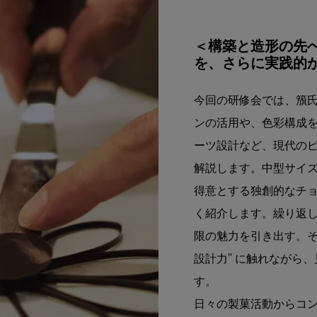
＜構築と造形の先へ
を、さらに実践的か
今回の研修会では、籏氏
ンの活用や、色彩構成
ーツ設計など、現代の
解説します。中型サイ
得意とする独創的なチ
く紹介します。繰り返
限の魅力を引き出す。その
設計力” に触れながら
す。
日々の製菓活動からコ