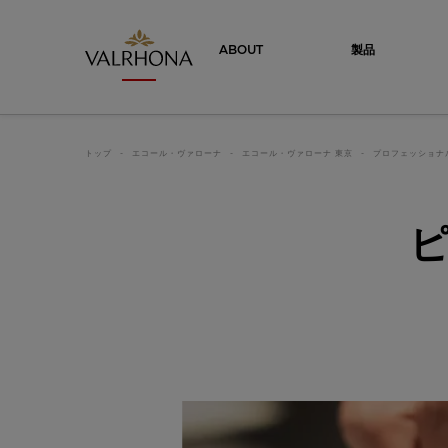
Valrhona - Imaginons le meilleur du ch
ABOUT
製品
トップ
エコール・ヴァローナ
エコール・ヴァローナ 東京
プロフェッショナ