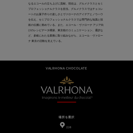
なるエコールの立ち上げに貢献。現在は、グルメクラスとセミ
プロフェッショナルクラスを担当。グルメクラスではチョコレ
ートのお菓子作りの楽しさとヴァローナのアイデアとノウハウ
を伝え、セミプロフェッショナルクラスでは専門的な知識と技
術の伝播に努めている。また、エコール・ヴァローナ アジア向
けのレシピデータ構築、東京校のコミュニケーション、通訳な
ど、多岐にわたる業務に取り組みながら、エコール・ヴァロー
ナ 東京の活動を支えている。
VALRHONA CHOCOLATE
場所を選択
日本