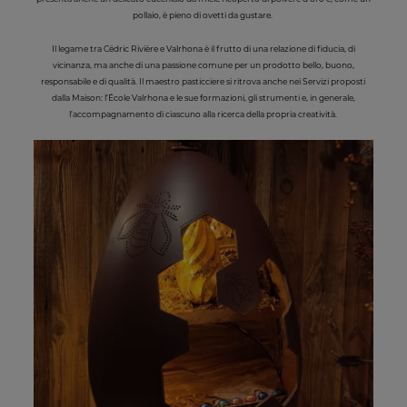
pollaio, è pieno di ovetti da gustare.
Il legame tra Cédric Rivière e Valrhona è il frutto di una relazione di fiducia, di
vicinanza, ma anche di una passione comune per un prodotto bello, buono,
responsabile e di qualità. Il maestro pasticciere si ritrova anche nei Servizi proposti
dalla Maison: l’École Valrhona e le sue formazioni, gli strumenti e, in generale,
l'accompagnamento di ciascuno alla ricerca della propria creatività.