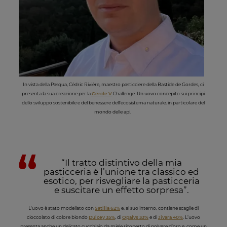
In vista della Pasqua, Cédric Rivière, maestro pasticciere della Bastide de Gordes, ci
presenta la sua creazione per la
Cercle V
Challenge. Un uovo concepito sui principi
dello sviluppo sostenibile e del benessere dell’ecosistema naturale, in particolare del
mondo delle api.
“Il tratto distintivo della mia
pasticceria è l’unione tra classico ed
esotico, per risvegliare la pasticceria
e suscitare un effetto sorpresa”.
L'uovo è stato modellato con
Satilia 62%
e, al suo interno, contiene scaglie di
cioccolato di colore biondo
Dulcey 35%
, di
Opalys 33%
e di
Jivara 40%
. L’uovo
presenta anche un delicato cucchiaio da miele ricoperto di polvere d’oro e, come un