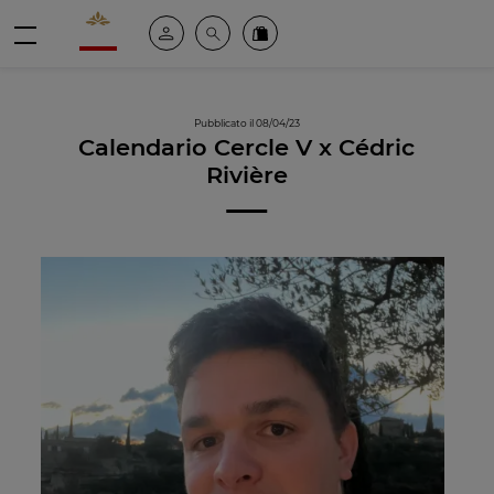
Valrhona - Imaginons le meilleur du chocolat
Il mio account
Cerca
Ordinate i nostri prodotti online
menu
Pubblicato il 08/04/23
Calendario Cercle V x Cédric
Rivière