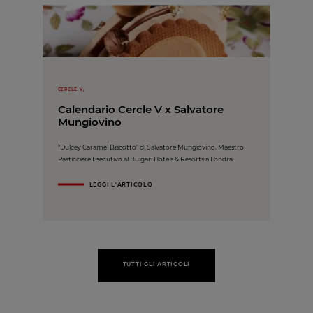
CERCLE V,
Calendario Cercle V x Salvatore
Mungiovino
"Dulcey Caramel Biscotto” di Salvatore Mungiovino, Maestro
Pasticciere Esecutivo al Bulgari Hotels & Resorts a Londra.
LEGGI L'ARTICOLO
TUTTI GLI ARTICOLI