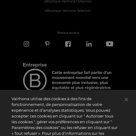
eBoutique Valrhona Collection
eBoutique Valrhona Selection
Réseaux sociaux
Valrhona utilise des cookies à des fins de
fonctionnement, de personnalisation de votre
expérience et d’analyses statistiques. Vous pouvez
Note d'information
accepter ces cookies en cliquant sur " Autoriser tous
les cookies ", gérer vos préférences en cliquant sur "
Le logo “Certified B Corporation” est attribué par B Lab, une organisation privée à
but non lucratif, aux entreprises qui, comme la nôtre, ont réalisé avec succès le B
Paramètres des cookies" ou les refuser en cliquant sur
Impact Assessment (“BIA”) et répondent aux exigences de B Lab en matière de
« Tout refuser ». Pour plus d'informations sur les
performance sociale et environnementale, de responsabilité et de transparence. Il