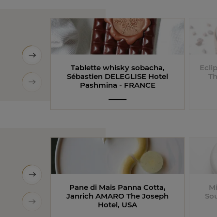
Tablette whisky sobacha​,
Ecli
Sébastien DELEGLISE Hotel
Th
Pashmina - FRANCE
Pane di Mais Panna Cotta,
Mi
Janrich AMARO The Joseph
So
Hotel, USA