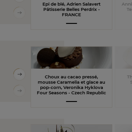
Epi de blé​, Adrien Salavert
Anni
Pâtisserie Belles Perdrix -
Te
FRANCE
Choux au cacao pressé,
Th
mousse Caramelia et glace au
pop-corn, Veronika Hyklova
Four Seasons - Czech Republic