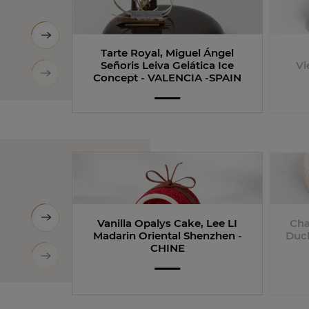
Tarte Royal​, Miguel Ángel​
Señoris Leiva​ Gelática Ice
Vi
Concept - VALENCIA -SPAIN
Vanilla Opalys Cake, Lee LI
Cha
Madarin Oriental Shenzhen​ -
Duc
CHINE