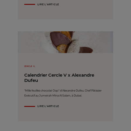
LIRE L'ARTICLE
CERCLE V,
Calendrier Cercle V x Alexandre
Dufeu
"Mille feuilles chocolat Oqo" d'Alexandre Dufeu, Chef Pâtissier
Exécutif au Jumeirah Mina Al Salam, à Dubaï.
LIRE L'ARTICLE