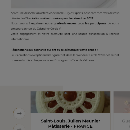
Après une délibération attentive de notre Jury d’Experts, nous sommes ravis de vous
dévoiler les 24
créations sélectionnées pour le calendrier 2027.​
Nous tenons à
exprimer notre gratitude envers tous les participants
de notre
concours annuel du Calendrier Cercle V.
Votre engagement et votre créativité sont une source d'inspiration à l'échelle
internationale.​
Félicitations aux gagnants qui ont su se démarquer cette année !
Leurs créations exceptionnelles figureront dans le calendrier Cercle V 2027 et seront
mises en lumière chaque mois sur l'Instagram officiel de Valrhona.
Saint-Louis, Julien Meunier
Gua
Pâtisserie - FRANCE