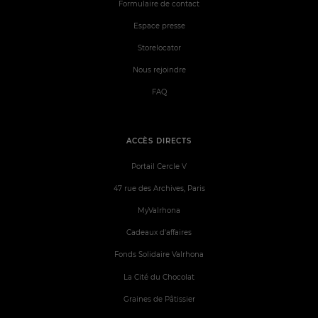
Formulaire de contact
Espace presse
Storelocator
Nous rejoindre
FAQ
ACCÈS DIRECTS
Portail Cercle V
47 rue des Archives, Paris
MyValrhona
Cadeaux d'affaires
Fonds Solidaire Valrhona
La Cité du Chocolat
Graines de Pâtissier