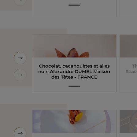
Chocolat, cacahouètes et ailes
T
noir​, Alexandre DUMEL Maison
Seas
des Têtes - FRANCE