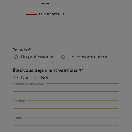
1800 €
PLUS DE DÉTAILS
Je suis :
Un professionnel
Un consommateur
Êtes-vous déjà client Valrhona ?
Oui
Non
Où achetez-vous nos produits ?
Nom de l'établissement
Prénom
Nom