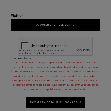
Fichier
AJOUTER UNE PIÈCE-JOINTE
*Champs obligatoires
VALRHONA SAS en tant que responsable de traitement met en œuvre un
traitement de données ayant pour finalités la gestion des demandes effectuées via
le formulaire contact. Le traitement est basé sur l’intérêt légitime de Valrhona SAS.
Vos données sont conservées le temps du traitement de la demande en base
active, puis 1 an en archivage intermédiaire. Pour en savoir plus sur vos droits et la
protection de vos données cliquez ici. En cliquant sur envoyer, vous confirmez
avoir lu et compris la politique de protection des données.
ENVOYER MA DEMANDE D’INFORMATIONS