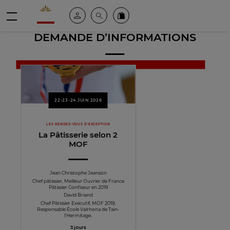
Valrhona - Imaginons le meilleur du chocolat
Espace client
Recherche
Commandez en ligne
menu
DEMANDE D’INFORMATIONS
22-23-24 JUIN 2026
LES RENDEZ-VOUS D'EXCEPTION
La Pâtisserie selon 2
MOF
Jean Christophe Jeanson
Chef pâtissier, Meilleur Ouvrier de France
Pâtissier Confiseur en 2019
David Briand
Chef Pâtissier Exécutif, MOF 2019,
Responsable École Valrhona de Tain-
l’Hermitage.
3 jours