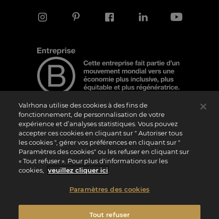
Valrhona utilise des cookies à des fins de
fonctionnement, de personnalisation de votre
expérience et d’analyses statistiques. Vous pouvez
Note d'information
accepter ces cookies en cliquant sur " Autoriser tous
Le logo “Certified B Corporation” est attribué par B Lab, une organisation privée à
les cookies ", gérer vos préférences en cliquant sur "
but non lucratif, aux entreprises qui, comme la nôtre, ont réalisé avec succès le B
Paramètres des cookies" ou les refuser en cliquant sur
Impact Assessment (“BIA”) et répondent aux exigences de B Lab en matière de
« Tout refuser ». Pour plus d'informations sur les
performance sociale et environnementale, de responsabilité et de transparence. Il
est précisé que B Lab n’est pas un organisme d’évaluation de la conformité au sens
cookies,
veuillez cliquer ici
.
du règlement (UE) n° 765/2008, ni un organisme de normalisation national,
européen ou international au sens du règlement (UE) n° 1025/2012. Les critères du
BIA sont distincts et indépendants des standards harmonisés issus des normes ISO
Paramètres des cookies
ou d’autres organismes de normalisation, et ils ne sont pas ratifiés par des
institutions publiques nationales ou européennes.
Tout refuser