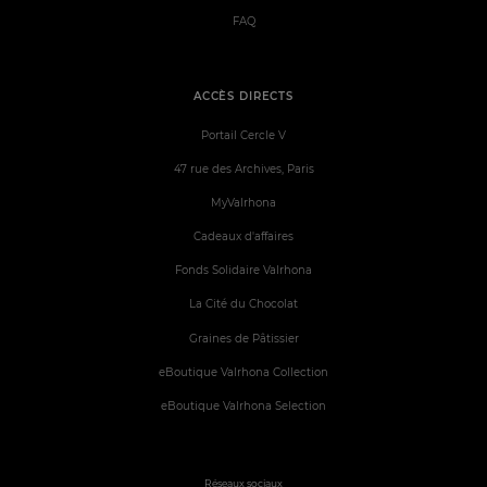
FAQ
ACCÈS DIRECTS
Portail Cercle V
47 rue des Archives, Paris
MyValrhona
Cadeaux d'affaires
Fonds Solidaire Valrhona
La Cité du Chocolat
Graines de Pâtissier
eBoutique Valrhona Collection
eBoutique Valrhona Selection
Réseaux sociaux