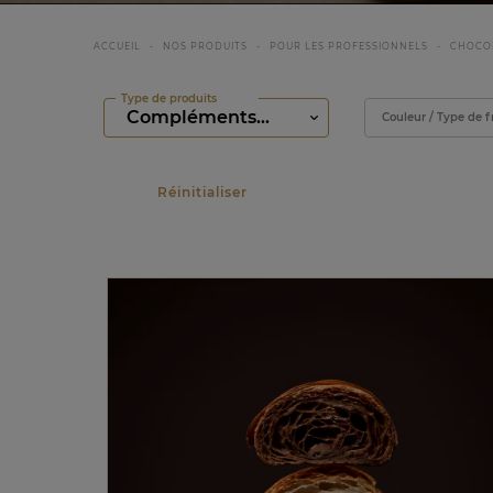
ACCUEIL
NOS PRODUITS
POUR LES PROFESSIONNELS
CHOCO
Type de produits
Filtrer
Couleur / Type de f