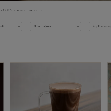
LATS &CO
TOUS LES PRODUITS
ruit
Note majeure
Application o