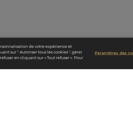
ersonnalisation de votre expérience et
ant sur " Autoriser tous les cookies ", gérer
Paramètres des co
efuser en cliquant sur « Tout refuser ». Pour
VOTRE
ACCÈS DIRECTS
CONTACTEZ-
Fonds Solidaire Valrhona
Formulaire de 
47 rue des Archives,
Espace presse
Paris
Storelocator
MyValrhona