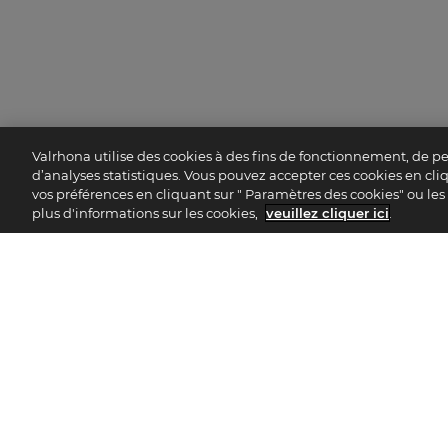
Valrhona utilise des cookies à des fins de fonctionnement, de p
d’analyses statistiques. Vous pouvez accepter ces cookies en cliqu
vos préférences en cliquant sur " Paramètres des cookies" ou les r
plus d'informations sur les cookies,
veuillez cliquer ici
.
CHOCOLAT
SÉLECTIONNER 
PROFESSIONNEL
LANGUE
VALRHONA
France