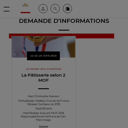
Valrhona - Imaginons le meilleur du chocolat
Espace client
Recherche
Commandez en ligne
menu
DEMANDE D’INFORMATIONS
22-23-24 JUIN 2026
LES RENDEZ-VOUS D'EXCEPTION
La Pâtisserie selon 2
MOF
Jean Christophe Jeanson
Chef pâtissier, Meilleur Ouvrier de France
Pâtissier Confiseur en 2019
David Briand
Chef Pâtissier Exécutif, MOF 2019,
Responsable École Valrhona de Tain-
l’Hermitage.
3 jours