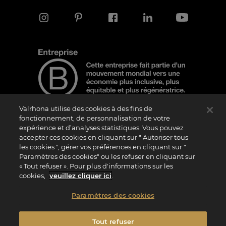
Valrhona utilise des cookies à des fins de
fonctionnement, de personnalisation de votre
expérience et d’analyses statistiques. Vous pouvez
Note d'information
accepter ces cookies en cliquant sur " Autoriser tous
Le logo “Certified B Corporation” est attribué par B Lab, une organisation privée à
les cookies ", gérer vos préférences en cliquant sur "
but non lucratif, aux entreprises qui, comme la nôtre, ont réalisé avec succès le B
Paramètres des cookies" ou les refuser en cliquant sur
Impact Assessment (“BIA”) et répondent aux exigences de B Lab en matière de
« Tout refuser ». Pour plus d'informations sur les
performance sociale et environnementale, de responsabilité et de transparence. Il
est précisé que B Lab n’est pas un organisme d’évaluation de la conformité au sens
cookies,
veuillez cliquer ici
.
du règlement (UE) n° 765/2008, ni un organisme de normalisation national,
européen ou international au sens du règlement (UE) n° 1025/2012. Les critères du
BIA sont distincts et indépendants des standards harmonisés issus des normes ISO
Paramètres des cookies
ou d’autres organismes de normalisation, et ils ne sont pas ratifiés par des
institutions publiques nationales ou européennes.
Tout refuser