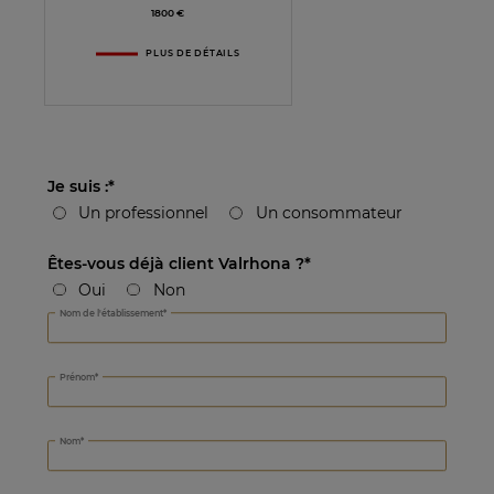
1800 €
PLUS DE DÉTAILS
Je suis :
Un professionnel
Un consommateur
Êtes-vous déjà client Valrhona ?
Oui
Non
Où achetez-vous nos produits ?
Nom de l'établissement
Prénom
Nom