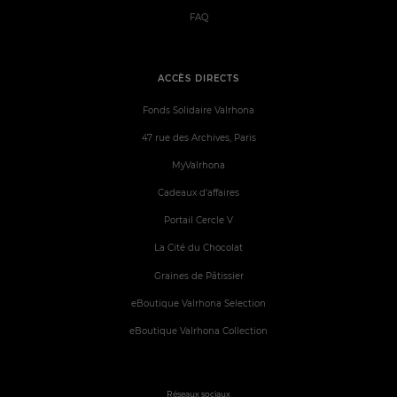
FAQ
ACCÈS DIRECTS
Fonds Solidaire Valrhona
47 rue des Archives, Paris
MyValrhona
Cadeaux d'affaires
Portail Cercle V
La Cité du Chocolat
Graines de Pâtissier
eBoutique Valrhona Selection
eBoutique Valrhona Collection
Réseaux sociaux