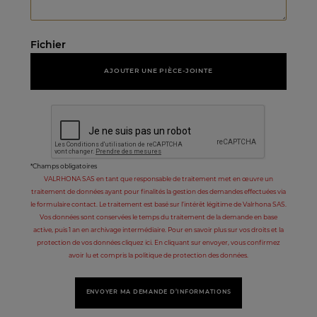
Fichier
AJOUTER UNE PIÈCE-JOINTE
*Champs obligatoires
VALRHONA SAS en tant que responsable de traitement met en œuvre un
traitement de données ayant pour finalités la gestion des demandes effectuées via
le formulaire contact. Le traitement est basé sur l’intérêt légitime de Valrhona SAS.
Vos données sont conservées le temps du traitement de la demande en base
active, puis 1 an en archivage intermédiaire. Pour en savoir plus sur vos droits et la
protection de vos données cliquez ici. En cliquant sur envoyer, vous confirmez
avoir lu et compris la politique de protection des données.
ENVOYER MA DEMANDE D’INFORMATIONS