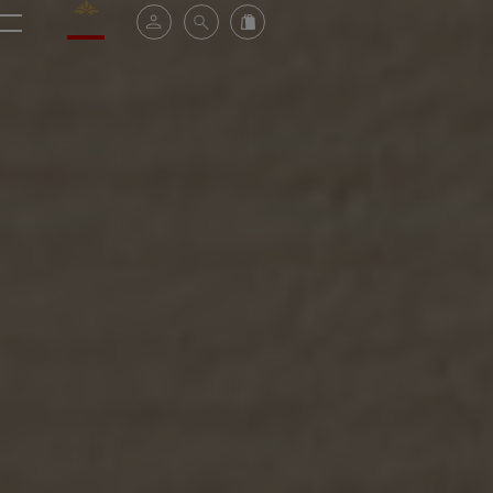
Valrhona - Imaginons le meilleur du chocolat
Mein konto
Suche
Valrhona Collection
Menü