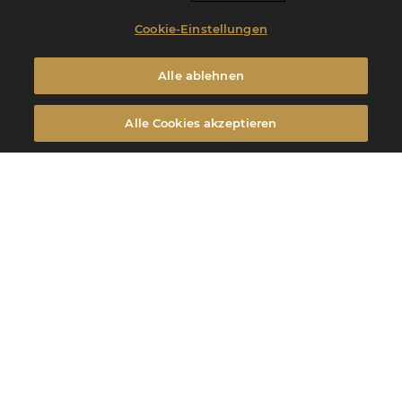
Cookie-Einstellungen
Alle ablehnen
Alle Cookies akzeptieren
Filter
FILTER
Filter
Art der Produkte
MILCH
Farbe/Fruchtart
REINEN URSPRUNGS
Milchschokolade Hukambi 53%
Haupt-Geschmack
Hukambi, eine herkunftsreine Schokolade aus Brasilien, und deren
Kakaobohnen aus dem Süden von Bahia. Diese dunkle Schokolade mit
Kakao-, Bitter- und dezenten Biskuitnoten lädt zur Entdeckung der
Optimale Anwendung