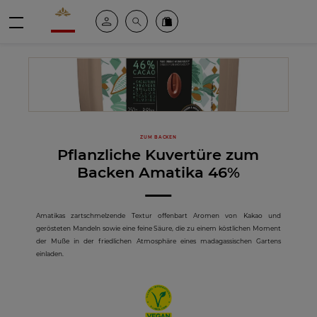
Valrhona - Imaginons le meilleur du chocolat
Mein konto
Suche
Valrhona Collection
Menü
ZUM BACKEN
Pflanzliche Kuvertüre zum
Backen Amatika 46%
Amatikas zartschmelzende Textur offenbart Aromen von Kakao und
gerösteten Mandeln sowie eine feine Säure, die zu einem köstlichen Moment
der Muße in der friedlichen Atmosphäre eines madagassischen Gartens
einladen.
Vegan