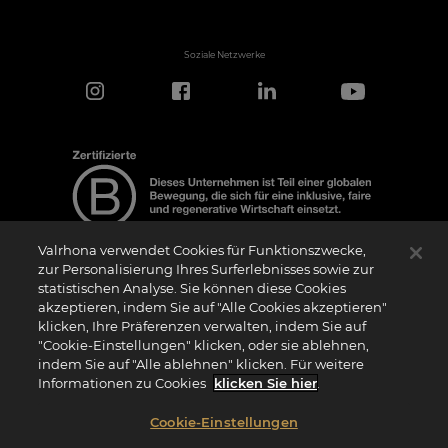
Soziale Netzwerke
Valrhona verwendet Cookies für Funktionszwecke,
zur Personalisierung Ihres Surferlebnisses sowie zur
statistischen Analyse. Sie können diese Cookies
Hinweis zur Zertifizierung
akzeptieren, indem Sie auf "Alle Cookies akzeptieren"
Das Logo “Certified B Corporation” (bzw. die Versionen in anderen Sprachen, wie
klicken, Ihre Präferenzen verwalten, indem Sie auf
z.B. “Zertifizierte B Corporation”) wird von B Lab, einer privaten Non-Profit-
Organisation, an Unternehmen vergeben, die wie wir das B Impact Assessment
"Cookie-Einstellungen" klicken, oder sie ablehnen,
(“BIA”) erfolgreich abgeschlossen haben und die Anforderungen von B Lab an
indem Sie auf "Alle ablehnen" klicken. Für weitere
soziale und ökologische Leistung, Verantwortung und Transparenz erfüllen. Es wird
darauf hingewiesen, dass B Lab weder eine Konformitätsbewertungsstelle im Sinne
Informationen zu Cookies
klicken Sie hier
.
der Verordnung (EU) Nr. 765/2008 noch eine nationale, europäische oder
internationale Normungsorganisation im Sinne der Verordnung (EU) Nr. 1025/2012
ist. Die Kriterien des BIA sind eigenständig und unabhängig von den harmonisierten
Cookie-Einstellungen
Standards, die sich aus ISO-Normen oder anderen Normungsgremien ergeben, und
sie werden nicht von nationalen oder europäischen öffentlichen Institutionen