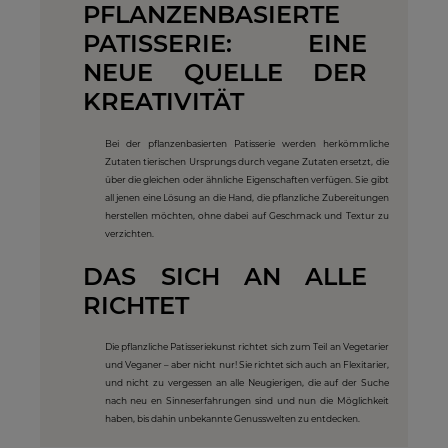
PFLANZENBASIERTE
PATISSERIE: EINE
NEUE QUELLE DER
KREATIVITÄT
Bei der pflanzenbasierten Patisserie werden herkömmliche
Zutaten tierischen Ursprungs durch vegane Zutaten ersetzt, die
über die gleichen oder ähnliche Eigenschaften verfügen. Sie gibt
all jenen eine Lösung an die Hand, die pflanzliche Zubereitungen
herstellen möchten, ohne dabei auf Geschmack und Textur zu
verzichten.
DAS SICH AN ALLE
RICHTET
Die pflanzliche Patisseriekunst richtet sich zum Teil an Vegetarier
und Veganer – aber nicht nur! Sie richtet sich auch an Flexitarier,
und nicht zu vergessen an alle Neugierigen, die auf der Suche
nach neu en Sinneserfahrungen sind und nun die Möglichkeit
haben, bis dahin unbekannte Genusswelten zu entdecken.